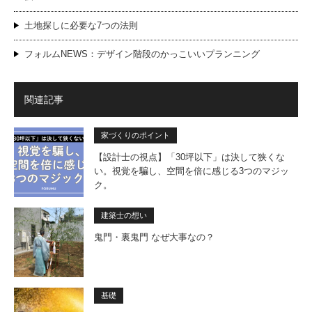
土地探しに必要な7つの法則
フォルムNEWS：デザイン階段のかっこいいプランニング
関連記事
家づくりのポイント
【設計士の視点】「30坪以下」は決して狭くな
い。視覚を騙し、空間を倍に感じる3つのマジッ
ク。
建築士の想い
鬼門・裏鬼門 なぜ大事なの？
基礎