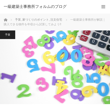
一級建築士事務所フォルムのブログ
ホーム
予算
,
家づくりのポイント
,
注文住宅
一級建築士事務所が解説｜
購入できる物件を年収から試算してみよう!!
予算