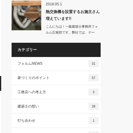
2018.05.1
熱交換機を設置するお施主さん
増えています!!
こんにちは！一級建築士事務所フォ
ルム広報部です。弊社では、テー
マ…
カテゴリー
フォルムNEWS
31
家づくりのポイント
57
工務店への考え方
3
建築士の想い
28
打ち合わせ
1