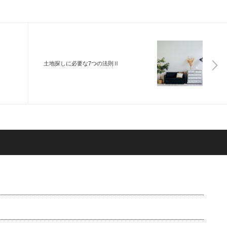
！
土地探しに必要な7つの法則Ⅱ