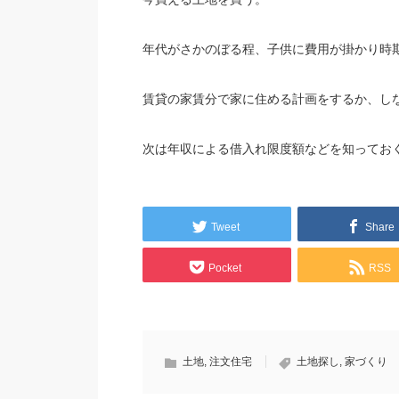
年代がさかのぼる程、子供に費用が掛かり時
賃貸の家賃分で家に住める計画をするか、し
次は年収による借入れ限度額などを知ってお
Tweet
Share
Pocket
RSS
土地
,
注文住宅
土地探し
,
家づくり