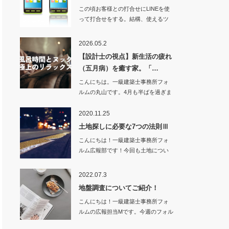
この頃お客様との打合せにLINEを使
って打合せをする。結構、使えるツ
ールになって…
2026.05.2
【設計士の視点】新生活の疲れ
（五月病）を癒す家。「…
こんにちは。一級建築士事務所フォ
ルムの丸山です。4月も半ばを過ぎま
した。…
2020.11.25
土地探しに必要な7つの法則Ⅲ
こんにちは！一級建築士事務所フォ
ルム広報部です！今回も土地につい
てまとめ…
2022.07.3
地盤調査についてご紹介！
こんにちは！一級建築士事務所フォ
ルムの広報担当Mです。今週のフォル
ム…