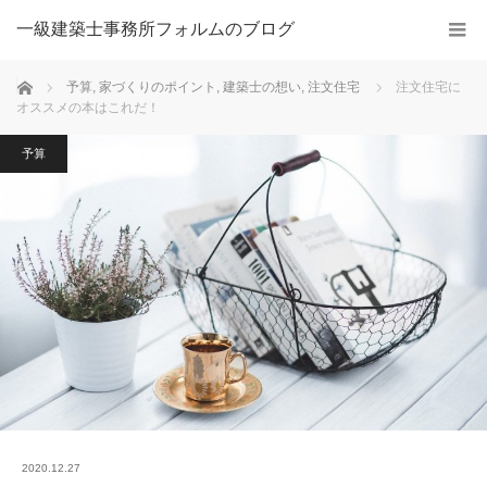
一級建築士事務所フォルムのブログ
ホーム
予算
,
家づくりのポイント
,
建築士の想い
,
注文住宅
注文住宅に
オススメの本はこれだ！
予算
2020.12.27