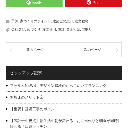
feedly
Pin it
予算
,
家づくりのポイント
,
建築士の想い
,
注文住宅
会社選び
,
家づくり
,
注文住宅
,
設計
,
資金相談
,
間取り
前のページ
次のページ
ピックアップ記事
フォルムNEWS：デザイン階段のかっこいいプランニング
無垢床のメリット②
【重要】基礎工事のポイント
【設計士の視点】新生活の朝が変わる。お弁当作りと朝食が同時に
終わる「回遊キッチン…