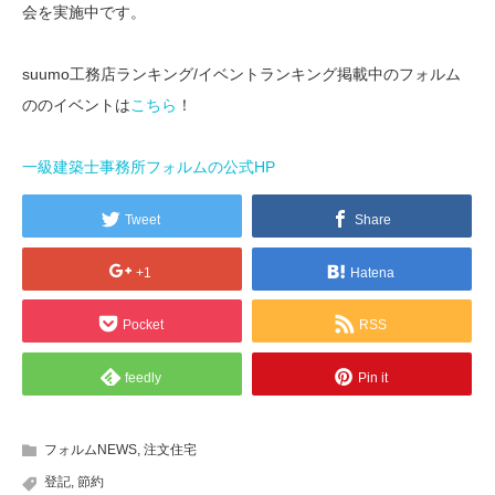
会を実施中です。
suumo工務店ランキング/イベントランキング掲載中のフォルム
ののイベントは
こちら
！
一級建築士事務所フォルムの公式HP
Tweet
Share
+1
Hatena
Pocket
RSS
feedly
Pin it
フォルムNEWS
,
注文住宅
登記
,
節約