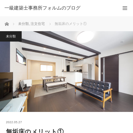
一級建築士事務所フォルムのブログ
ホーム
未分類
,
注文住宅
無垢床のメリット①
未分類
2022.05.27
無垢床のメリット①