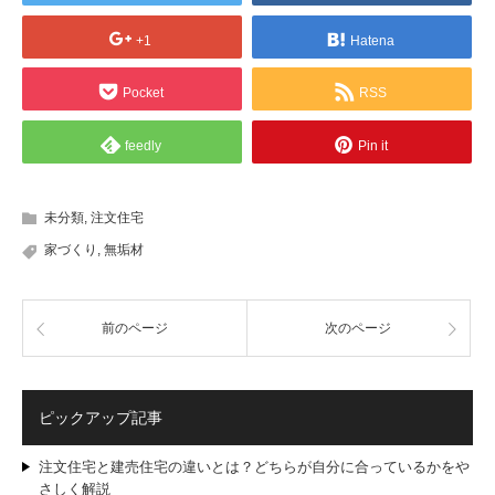
+1
Hatena
Pocket
RSS
feedly
Pin it
未分類
,
注文住宅
家づくり
,
無垢材
前のページ
次のページ
ピックアップ記事
注文住宅と建売住宅の違いとは？どちらが自分に合っているかをや
さしく解説