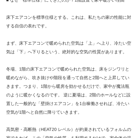
■ なぜ「標準仕様」にできたのか？1階設置で家中暖かい理由
床下エアコンを標準仕様とする。これは、私たちの家の性能に対
する自信の表れです。
まず、床下エアコンで暖められた空気は「上」へ上り、冷たい空
気は「下」へ下りるという、絶対的な空気の性質があります。
冬場、1階の床下エアコンで暖められた空気は、床をジンワリと
暖めながら、吹き抜けや階段を通って自然と2階へと上昇してい
きます。つまり、1階から暖房を効かせるだけで、家中が魔法瓶
のように暖かくなるのです。 逆に夏場は、2階のホールなどに設
置した一般的な「壁掛けエアコン」を1台稼働させれば、冷たい
空気が1階へと自然に降りていきます。
高気密・高断熱（HEAT20 レベル）が約束されているフォルムの