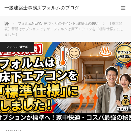
一級建築士事務所フォルムのブログ
ホーム
フォルムNEWS
,
家づくりのポイント
,
建築士の想い
【重大発
表】普通はオプションですが…フォルムは床下エアコンを「標準仕様」にし
ました！
フォルムNEWS