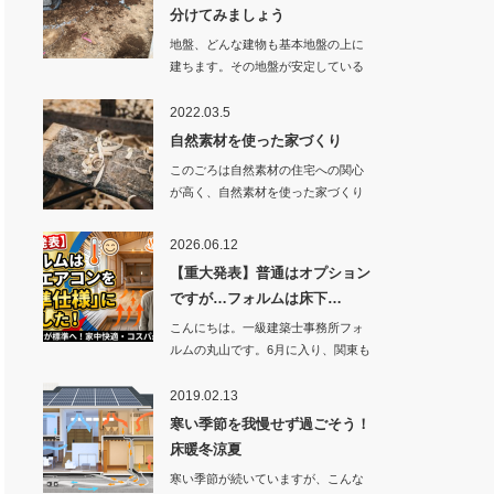
分けてみましょう
地盤、どんな建物も基本地盤の上に
建ちます。その地盤が安定している
か、不安定かで建…
2022.03.5
自然素材を使った家づくり
このごろは自然素材の住宅への関心
が高く、自然素材を使った家づくり
が好印象を持って…
2026.06.12
【重大発表】普通はオプション
ですが…フォルムは床下…
こんにちは。一級建築士事務所フォ
ルムの丸山です。6月に入り、関東も
まもな…
2019.02.13
寒い季節を我慢せず過ごそう！
床暖冬涼夏
寒い季節が続いていますが、こんな