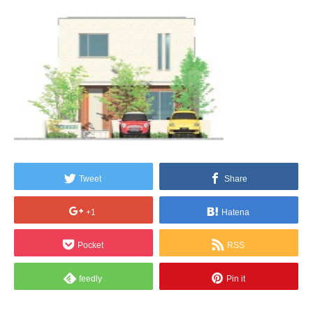
Tweet
Share
+1
Hatena
Pocket
RSS
feedly
Pin it