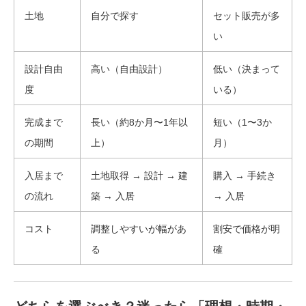
土地
自分で探す
セット販売が多
い
設計自由
高い（自由設計）
低い（決まって
度
いる）
完成まで
長い（約8か月〜1年以
短い（1〜3か
の期間
上）
月）
入居まで
土地取得 → 設計 → 建
購入 → 手続き
の流れ
築 → 入居
→ 入居
コスト
調整しやすいが幅があ
割安で価格が明
る
確